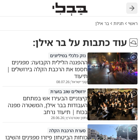
חזרה
ראשי
תגיות
בר אילן
עוד כתבות על
בר אילן
:
נזק כלכלי במיליונים
ההפגנה הלילית הקבועה: מפגינים
חסמו את הרכבת הקלה בירושלים |
תיעוד
קובי ישראל
08.07.26
|
ירושלים שוב בוערת
קיצוניים הבעירו אש במתחם
העבודות בבר אילן, המשטרה מפנה
בכוח | תיעוד נרחב
נחמן שטרנהרץ
28.06.26
|
סערת הרכבת הקלה
כוחות הביטחון פיזרו מפגינים והשיבו