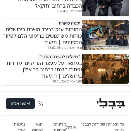
הכבדה ברחוב יחזקאל
משה כץ
13.04.26
|
יממה סוערת
מהומות ענק בכיכר השבת בירושלים:
כוחות משתמשים ברימוני הלם לפיזור
המפגינים | תיעוד
נחמן שטרנהרץ
15.02.26
|
"פועלים להשבת הסדר"
במחאה על מעצר העריקים: מדורות
ופחים הוצתו ברחוב בר אילן
בירושלים | התיעוד
קובי אטינגר
19.10.25
|
פנו אלינו
RSS
כל הזכויות שמורות לבבלי
מדיניות
תנאי
נגישות
אודות
בע״מ
פרטיות
שימוש
אתר