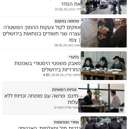
את הסדר
דוד הכהן
23.06.26
|
מהומה במקום
אזוקים לקול צעקות ההמון: המשטרה
עצרה שני חשודים במחאות בירושלים
| צפו
משה בשן
08.06.26
|
בלעדי
מאבק משפטי היסטורי בשכונות
החרדיות בירושלים
שלמה קליין
20.04.26
4
|
|
זכויות רפואיות
חינם: פגישה עם מומחה זכויות ללא
עלות
אסף מגידו
מקודם
|
ש
אחרי המהומות
גדרות תיל ומצלמות: האבטחה