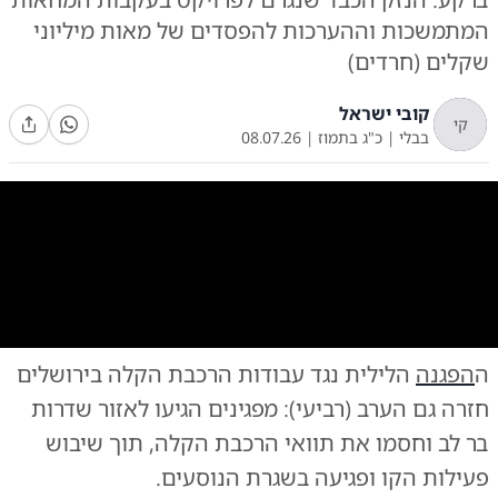
המתמשכות וההערכות להפסדים של מאות מיליוני
שקלים (חרדים)
קובי ישראל
קי
בבלי
|
כ"ג בתמוז
|
08.07.26
0:00
/
0:51
10
10
ה
הפגנה
הלילית נגד עבודות הרכבת הקלה בירושלים
המחאה הלילית בבר אילן
|
צילום:
צילום: ראובן ביאלה
חזרה גם הערב (רביעי): מפגינים הגיעו לאזור שדרות
בר לב וחסמו את תוואי הרכבת הקלה, תוך שיבוש
פעילות הקו ופגיעה בשגרת הנוסעים.