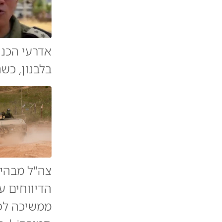
אדרעי הכני
בלבנון, כש
צה"ל מבהיר
ממשיכה לפע