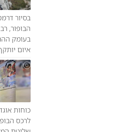
בסיור דרמט
הבופור, רב
בעומק ההר
איום יותקף 
לרכס הבופו
שליטת המרח