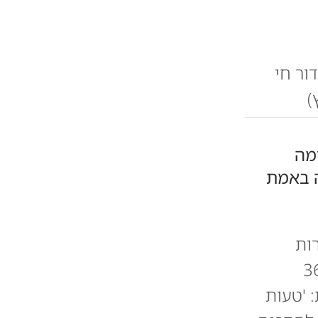
ור חי
)
מה
ה באמת
ות
פסקת האש בתיווך ארצות הברית • אוגדה 36
 'טעות