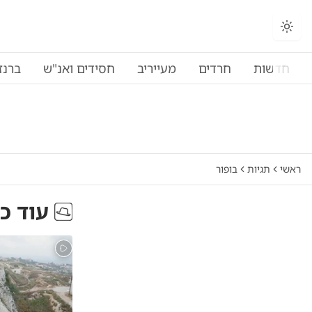
חדשות
חרדים
מעייריב
חסידים ואנ"ש
ברנז
ראשי
תגיות
בופור
עוד כ