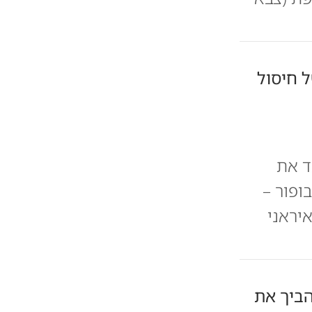
ל חיסול
ד את
פור –
יראני
הביך את