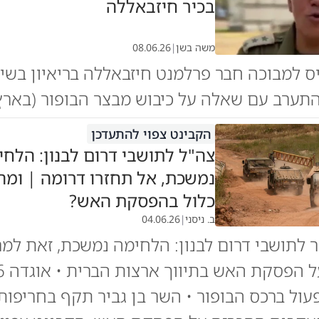
בכיר חיזבאללה
משה בשן
|
08.06.26
ס למבוכה חבר פרלמנט חיזבאללה בריאיון בשיד
התערב עם שאלה על כיבוש מבצר הבופור (בארץ
הקבינט צפוי להתעדכן
צה"ל לתושבי דרום לבנון: הלחי
נמשכת, אל תחזרו דרומה | ומ
כלול בהפסקת האש?
ב. ניסני
|
04.06.26
 לתושבי דרום לבנון: הלחימה נמשכת, זאת למר
הדיווחים על ה
ול ברכס הבופור • השר בן גביר תקף בחריפות: