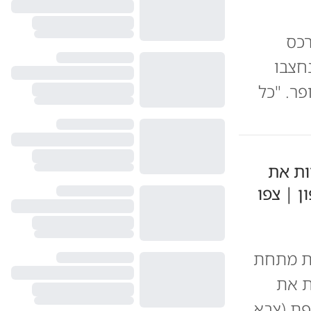
רכס
חצבו
ר. "כל
ות את
ן | צפו
קעית מתחת
ת את
פת (צבא