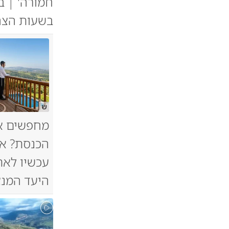
חמורה' | 
בשעות הצהר
ש
מחפשים א
הכנסת? אל
עכשיו לאת
היעד המנצ