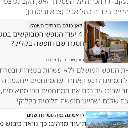
בעקבות ההכרזה על הפסקת האש, הקבינט צפוי
יים בקריה בתל אביב (צבא וביטחון)
לאן כולם בורחים השנה?
4 יעדי הנופש המבוקשים במגז
תסגרו שם חופשה בקליק?
נחמן שטרנהרץ
|
מקודם
ת הנופש המושלם ללא פשרות בכשרות ובמרחק
 תמתינו לרגע האחרון שהמתחמים ייחטפו. היכ
ר שריכז עבורכם את המתחמים הכי מתאימים, 
ח שלכם ושריינו חופשה חלומית בקליק!
לראשונה מזה עשרות שנים
תיעוד מרהיב: כך נראה כיבוש מ