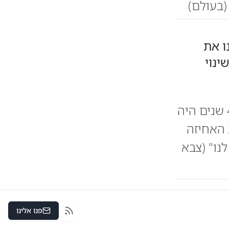
(בעולם)
ו את
ינוי
ראש הממשלה התייחס לראשונה לכיבוש הבופור: "לפני 44 שנים היה
 האחיזה
לנו" (צבא
פנו אלינו
RSS