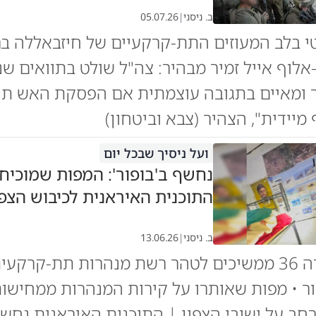
ב. ניסני
|
05.07.26
י בלב המעוזים התת-קרקעיים של חיזבאללה ב
-אלוף אייל זמיר מבהיר: צה"ל שולט בתוואים שנ
 ומאיים בתגובה עוצמתית אם הפסקת האש תופ
מיידית", הצהיר (צבא וביטחון)
ועל ניסיך שבכל יום
נחשף ב'בופור': המפות שמוכיח
התוכנית האיראנית לכיבוש הצפו
ב. ניסני
|
13.06.26
כוחות אוגדה 36 ממשיכים לטהר רשת מנהרות תת-קר
ר • מפות שאותרו על קירות המנהרות ממחישו
ב על ישובי הצפון | התוכנית האיראנית נחש