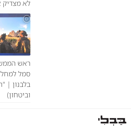
לא מצדיק א
סמל למחלוק
בלבנון | "ה
וביטחון)