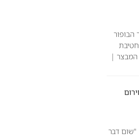
 הבופור
חטיבת
 המבצר |
ירום
"שום דבר