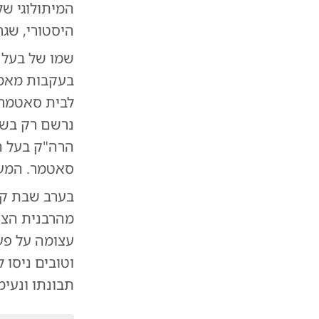
המיתולוגי ש
היסטורי, שג
שמו של בעל
בעקבות מאמצ
לבית סאטמר.
נרשם רק בשב
הרה"ק בעל ה'
סאטמר. המעמ
בערב שבת קו
מהרבנית הצד
עצומה על פע
וטובים ניסו 
תבונתו ונעימ