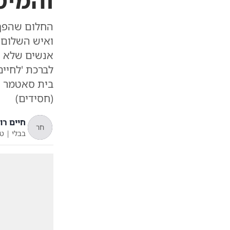
והמיס
החלום שהפך 
ואיש השלום 
אנשים שלא ה
לברכת 'לחיי
בית סאטמר ה
(חסידים)
חיים רו
חר
בבלי
|
ט"