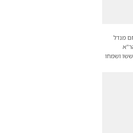
ם מנדל
ר"א
ששו ושמחו