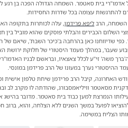
ל אדמו"רי בית סאטמר. השמחה הגדולה הפכה בן רגע ל
רם להתרגשות עצומה בכל שדרות החסידות.
 השמחה, הרב
ליפא פרידמן
, עלה לכותרות בתקופה הא
י השלום הכבירים והבלתי פוסקים שהוא מוביל בין ח
 כפי שדיווחנו כאן בהרחבה ב'כיכר השבת', שיאם של 
וע שעבר, במהלך מעמד היסטורי של חלוקת ירושת הא
ברך משה' זי"ע לכלל צאצאיו, ובראשם לבניו האדמו"רי
ד ההיסטורי נערך במעונו של הרב פרידמן במונסי.
דש האחרונה, קיבל הרב פרידמן שיחת טלפון אישית ו
קנית מסאטמר וויליאמסבורג, שהודתה לו מקרב לב וב
ילותו הנמרצת למען כבוד בית סאטמר. מדובר בהישג א
להוציאו לפועל במשך השנים ללא הצלחה, והוא, ברוב חכ
ותו הצליח במשימה.