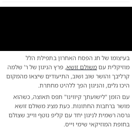
0:00
/
3:12
10
10
בעיצומו של חג הפסח האחרון בתפילת הלל
מוזיקלית עם
משולם זושא
, פרץ הניגון של ר' שלמה
קרליבך והושר שוב ושוב, התיעודים שיצאו מהמקום
היכו גלים, והניגון הפך ללהיט מחתרת.
עם הזמן "לישועתך קיווינו" תפס תאוצה, כשהוא
מושר ברחבות החתונות. כעת מציג משולם זושא
גרסה רשמית לניגון יחד עם קליפ נוטף ווייב שצולם
בחופת המוזיקאי שימי וייס.