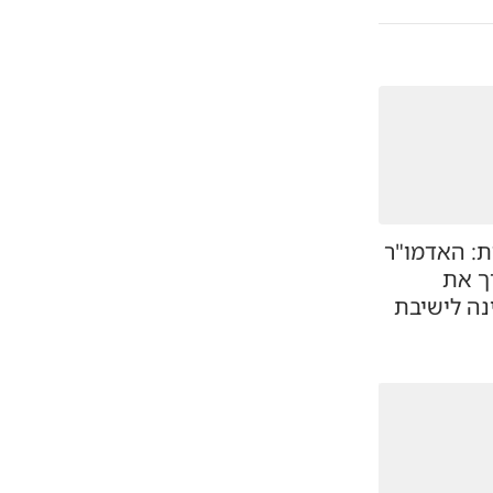
ת: האדמו"ר
ך את
נה לישיבת