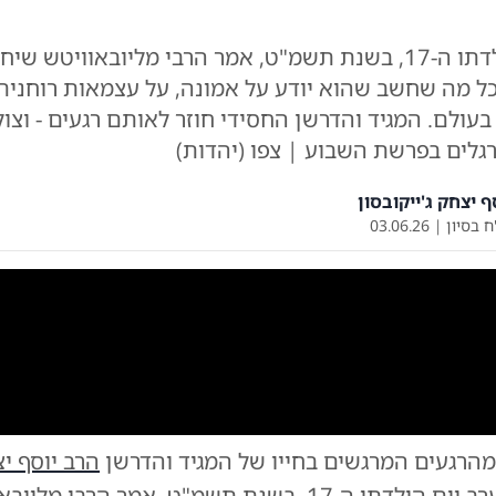
בערב יום הולדתו ה-17, בשנת תשמ"ט, אמר הרבי מליובאוויטש
ל מה שחשב שהוא יודע על אמונה, על עצמאות רוחנית,
עולם. המגיד והדרשן החסידי חוזר לאותם רגעים - וצול
גלים בפרשת השבוע | צפו (יהדות)
ף יצחק ג'ייקובסון
ח בסיון
|
03.06.26
0:00
/
56:40
0
מהרגעים המרגשים בחייו של המגיד והדרשן
הרב יוסף י
הרב ג'ייקובסון
|
צילום:
צי
 יום הולדתו ה-17, בשנת תשמ"ט, אמר
הרבי מליובא