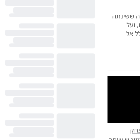
 שיחה ששינתה
 ועל
ל אל
10
1
צחק
לום: ללא קרדיט
וויטש
שיחה