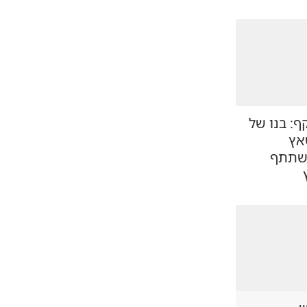
: בנו של
אץ
השתתף