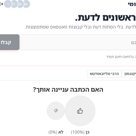
ומי
+68K
ש
מ
ד
י
אשונים לדעת.
לדעת. בלי הסחות דעת ובלי קבוצות וואטסאפ שמתפוצצות.
קבלו 
 בלחיצה
חינם תמיד
קובסון
הרבי מליובאוויטש
האם הכתבה עניינה אותך?
כן
(
%)
100
לא
(
%)
0