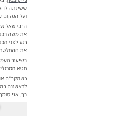
ששינתה לחלו
ועל המקום ש
הרבי שאל אז
את משה רבנו
רגע לפני הכנ
את ההחלטה ה
בשיעור העמוק
חטא המרגלים
כשהקב"ה אומר
לראשונה בהיס
בך. אני סומך