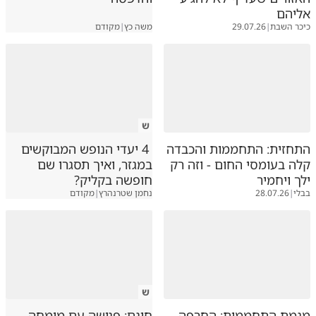
אליהם
כיכר השבת
|
29.07.26
משה כץ
|
מקודם
ש
התחזית: התחממות והכבדה
4 יעדי הנופש המבוקשים
קלה בעומסי החום - וזה רק
במגזר, ואיך תסגרו שם
ילך ויחמיר
חופשה בקליק?
בבלי
|
28.07.26
נחמן שטרנהרץ
|
מקודם
ש
מגמת התחממות: החרפה
חינם: פגישה עם מומחה