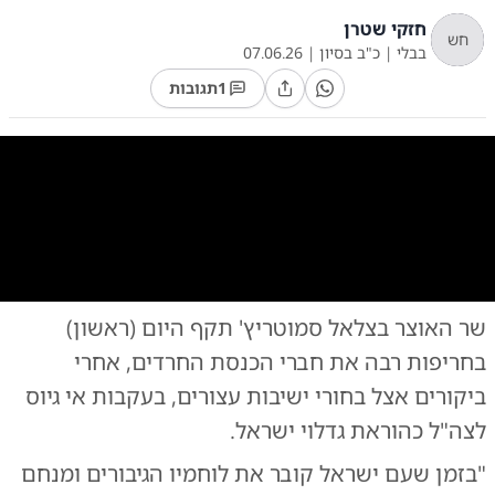
חזקי שטרן
חש
בבלי
|
כ"ב בסיון
|
07.06.26
1
תגובות
0:00
/
0:43
10
10
שר האוצר בצלאל סמוטריץ' תקף היום (ראשון)
הסרטון שפרסם גולדקנופף אחרי ביקורו בכלא 10
בחריפות רבה את חברי הכנסת החרדים, אחרי
ביקורים אצל בחורי ישיבות עצורים, בעקבות אי גיוס
לצה"ל כהוראת גדלוי ישראל.
"בזמן שעם ישראל קובר את לוחמיו הגיבורים ומנחם