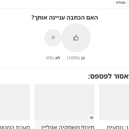
מכולה
האם הכתבה עניינה אותך?
כן
(
%)
100
לא
(
%)
0
אסור לפספס:
ש
 נוסעים
חינם! משחקיה אונליין
סערת המטוס 