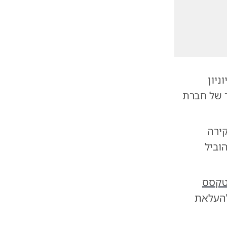
יון
ד של חברת
 בחקירה
וביל
קסס
העלאת