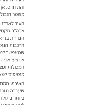
והונדורס, א
משמר הגבול 
העיר לארדו 
ארה"ב-מקסיק
הברחת בני א
הרכבות הנוסע
שמאפשר למבר
אמצעי אכיפה
המכולות ומצל
מוסיפים למצ
האירוע המחר
שעברה נגזרו