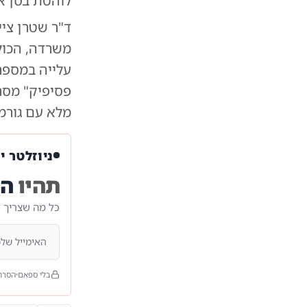
לוהטת בסן אנטו
ד"ר שטרן ציי
משרדה, הכולל
עלייה במספר
פסיפיק" מסר
מלא עם גורמ
ניוזלטר י
תהיו
הר
כל מה שצריך 
בלי ספאם
הסרה