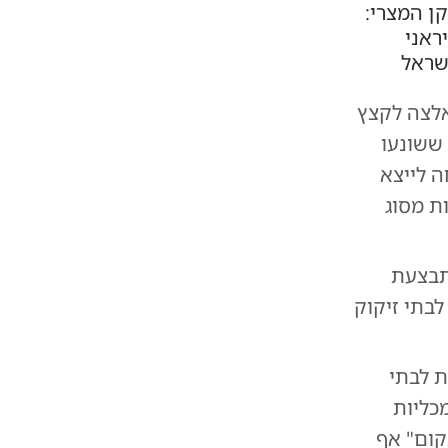
 המצרי:
ראני
שראל
 חברת הנפט הלאומית של אבו דאבי (ADNOC) נאלצה לקצץ
מת 3.1 מיליון חביות ששונעו
 לייצא
ום" ועוד 2 מיליון חביות מסוג
תבצעת
בתי זיקוק
ת לבתי
כליות
קום" אף