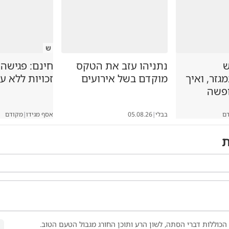
ש
ש
נתניהו עזב את הטקס
חינם: פגישה
זר, ואיך
מוקדם בשל אירועים
זכויות ללא ע
ופשה
ם
בבלי
|
05.08.26
אסף מגידו
|
מקודם
ת
הכוללות דברי הסתה, לשון הרע ותוכן החורג מגבול הטעם הטוב.