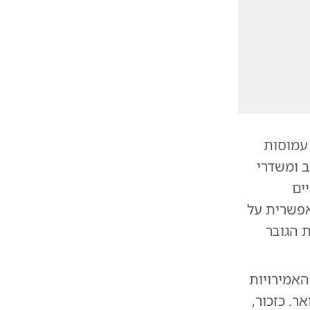
 עמוסות
 ומשדרי
ים
אפשרית על
 הגובר
האמירויות
2 בפברואר. כזכור,