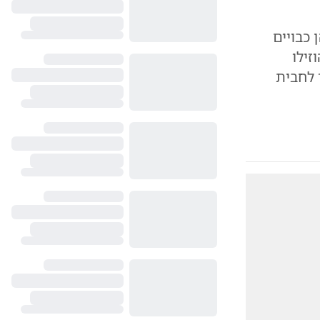
כבויים
זילו
י הנפט בעולם זינקו מעל ל-100 דולר לחבית