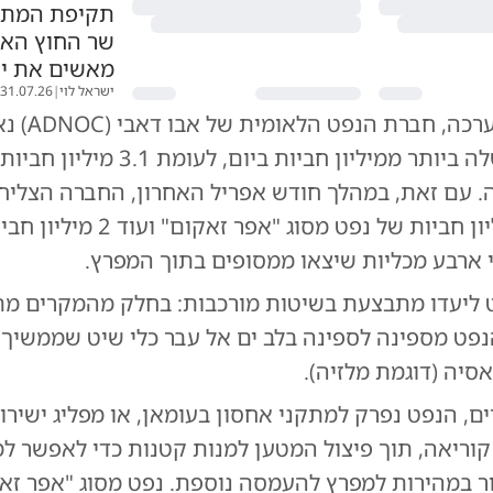
תקיפת המתקן
שר החוץ האי
מאשים את י
ישראל לוי
|
31.07.26
מתחילת המערכה,
את הייצוא שלה ביותר ממיליון חביות ביום, לעו
 עם זאת, במהלך חודש אפריל האחרון, החברה הצליחה
לפחות 4 מיליון חביות של נפט מסוג "אפר זאק
י ארבע מכליות שיצאו ממסופים בתוך המפרץ.
ליעדו מתבצעת בשיטות מורכבות: בחלק מהמקרים מ
פט מספינה לספינה בלב ים אל עבר כלי שיט שממשיך ל
סיה (דוגמת מלזיה).
, הנפט נפרק למתקני אחסון בעומאן, או מפליג ישירו
קוריאה, תוך פיצול המטען למנות קטנות כדי לאפשר למ
ור במהירות למפרץ להעמסה נוספת. נפט מסוג "אפר זא