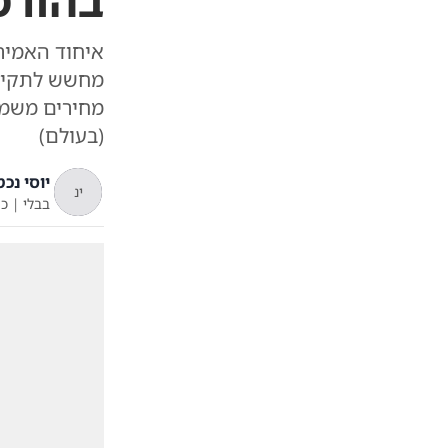
בהורמ
איחוד האמיר
מחשש לתקיפה
(בעולם)
יוסי נכט
ינ
בבלי
|
כ"