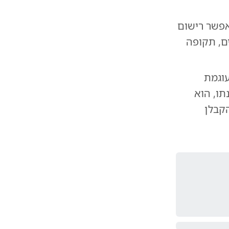
פשר רישום
. העיכוב המצטבר עמד על 76 חודשים, תקופה
עיכוב ועוגמת
תו, הוא
הקבלן