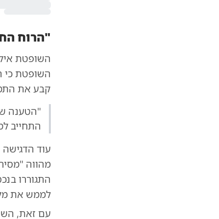
"הרוח החי
השופטת אילת
השופטת כי ה
קבע את התמור
"הטענה שה
התחייב למ
מהווה "מסירה
התגוררו בנכ
לממש את מלו
עם זאת, השו