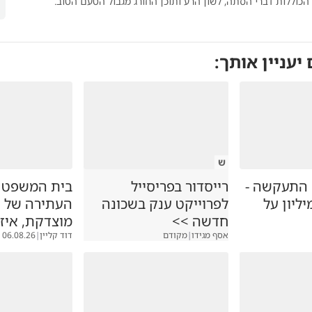
הכוללות דברי הסתה, לשון הרע ותוכן החורג מגבול הטעם הטוב.
 יעניין אותך:
ש
התעקשה -
רייסדור בפריסייל
בית המשפט ה
ליון על
לפרוייקט ענק בשכונה
העתירה של ה
חדשה >>
מוצדקת, איז
אסף מגידו
|
מקודם
דוד קליין
|
06.08.26