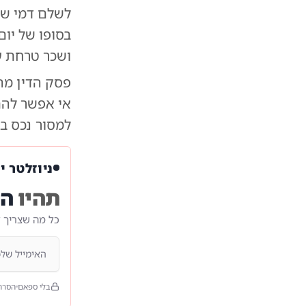
ושכר טרחת עורך די
פסק הדין מה
אי אפשר להת
למסור נכס במ
ניוזלטר י
תהיו
הר
כל מה שצריך 
בלי ספאם
הסרה