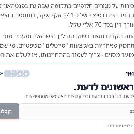
בסופו של יום, חויב היזם בפיצוי של כ-541 אלף שקל, ב
ן בסך 70 אלף שקל.
ווה תקדים חשוב בשוק ה
נדל"ן
הישראלי, ומעביר מסר ב
חמק מאחריות באמצעות "טייטלים" משפטיים. מי שמת
ועד מסוים - צריך לעמוד בהתחייבותו, או לשלם את המ
ומי
+68K
ש
מ
ד
י
אשונים לדעת.
לדעת. בלי הסחות דעת ובלי קבוצות וואטסאפ שמתפוצצות.
קבלו 
 בלחיצה
חינם תמיד