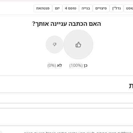
שפט
נדל"ן
פיצויים
בנייה
טופס 4
יזם
פנטהאוז
האם הכתבה עניינה אותך?
כן
(
%)
100
לא
(
%)
0
ת