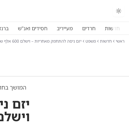
חדשות
חרדים
מעייריב
חסידים ואנ"ש
ברנז
ראשי
חדשות
משפט
יזם ניסה להתחמק מאחריות – וישלם 600 אלף ש"ח לרוכשים
המושך בחו
יזם נ
וישלם 600 אלף ש"ח לר