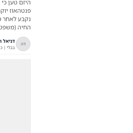
היזם טען כי
פנטהאוז יוק
החיה (משפט
דניאל ה
דה
בבלי
|
כ"