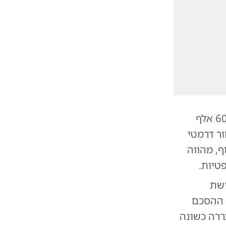
בית משפט השלום בהרצליה חייב לאחרונה יזם נדל"ן בפיצוי של כ-600 אלף
ר דרמטי
ף, מהווה
טיות.
ן שקל. על פי ההסכם
 אך המציאות התבררה כשונה