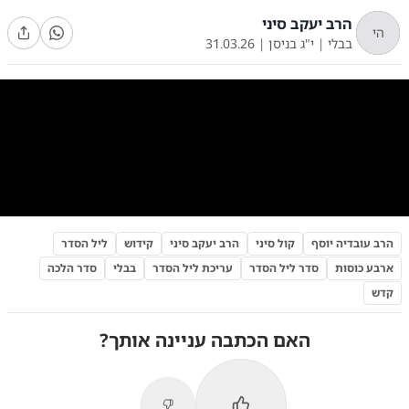
הרב יעקב סיני
הי
בבלי
|
י"ג בניסן
|
31.03.26
0:00
/
3:47
10
10
במיוחד השנה: מדוע חשוב לשתות רביעית יין מכוס הקידוש?
הרב עובדיה יוסף
קול סיני
הרב יעקב סיני
קידוש
ליל הסדר
ארבע כוסות
סדר ליל הסדר
עריכת ליל הסדר
בבלי
סדר הלכה
קדש
האם הכתבה עניינה אותך?