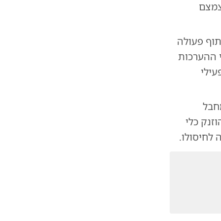
לצמצם
ו כוחות צוות הקרב של חטיבה 551, בשיתוף פעולה
י ההערכות
קפו כ-70 מטרות שונות, ובמקביל חוסלו יותר מ-30 פעילי
חבל
זנק כלי
לחיסולו.