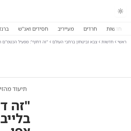
חדשות
חרדים
מעייריב
חסידים ואנ"ש
ברנז
ראשי
חדשות
צבא וביטחון ברחבי העולם
"זה דחוף": מפעיל הכטמ"ם ח
תיעוד מהזי
"זה ד
בלייב