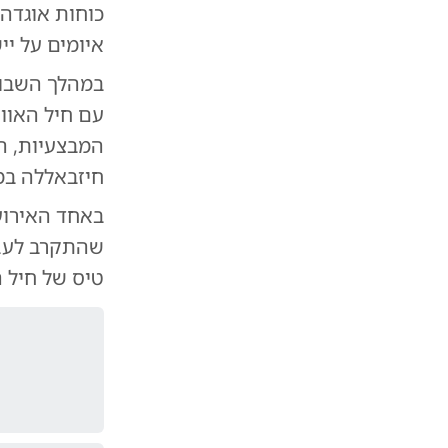
איומים על ייש
עם חיל האווי
חיזבאללה במ
באחד האירוע
שהתקרב לעברם
טיס של חיל 