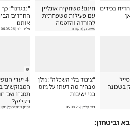
דיח בכירים
חינם! משחקיה אונליין
"נבגדנו": כך
ן
עם פעילות משפחתית
החרדים הבינו
להורדה והדפסה
אותם
משה כץ
|
מקודם
אליהו לוי
|
06.08.26
ש
סייל
"ציבור בלי השכלה": גולן
4 יעדי הנופ
ק בשכונה
מבהיר מה דעתו על גיוס
המבוקשים במג
בני ישיבות
תסגרו שם ח
בקליק?
דוד קליין
|
05.08.26
נחמן שטרנהרץ
|
מקוד
א וביטחון
: