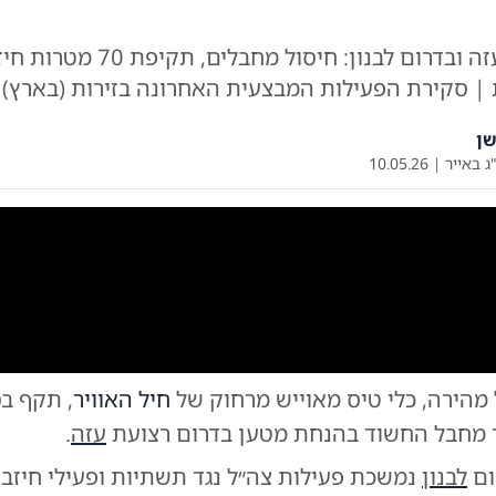
צה"ל פעל בעזה ובדרום לבנון: חיסול מחבלי
ת | סקירת הפעילות המבצעית האחרונה בזירות (בארץ)
ן
ג באייר
|
10.05.26
0:00
/
0:18
0
 מהירה, כלי טיס מאוייש מרחוק של
חיל האוויר
, תקף בס
תיעוד מחיסול המחבל בעזה
|
צילום:
צי
 מחבל החשוד בהנחת מטען בדרום רצועת
עזה
.
ום
לבנון
נמשכת פעילות צה״ל נגד תשתיות ופעילי חיזב