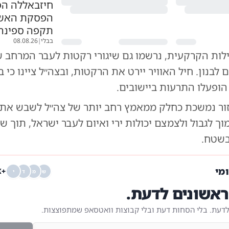
חיזבאללה הפ
הפסקת האש;
תקפה ספינה
בבלי
|
08.08.26
לות הקרקעית, נרשמו גם שיגורי רקטות לעבר המרחב ש
 לבנון. חיל האוויר יירט את הרקטות, ובצה״ל ציינו כי
הופעלו התרעות ביישובים.
ור נמשכת כחלק ממאמץ רחב יותר של צה״ל לשבש את
ך לגבול ולצמצם יכולות ירי ואיום לעבר ישראל, תוך שי
בשטח.
ומי
+68K
ש
מ
ד
י
אשונים לדעת.
לדעת. בלי הסחות דעת ובלי קבוצות וואטסאפ שמתפוצצות.