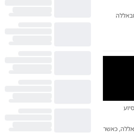
ם, תקיפת 70 מטרות חיזבאללה
10
1
יוע
לום: דובר צה"ל
אללה, כאשר