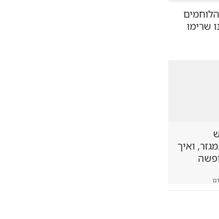
 הלוחמים
 שרימו
ש
זר, ואיך
ופשה
ם