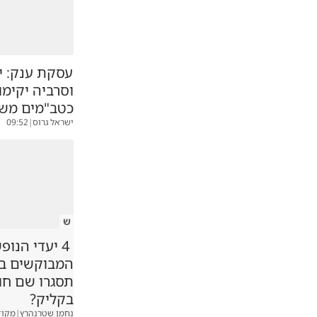
עסקת ענק: י
וסרביה יקימו
כטב"מים מש
ישראל גרוס
|
09:52
ש
4 יעדי הנופ
המבוקשים במג
תסגרו שם ח
בקליק?
נחמן שטרנהרץ
|
מקוד