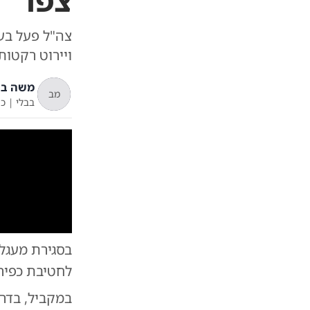
צפו
ויירוט רקטו
משה בש
מב
בבלי
|
כ"
בסגירת מעגל
לחטיבת כפיר
במקביל, בדר