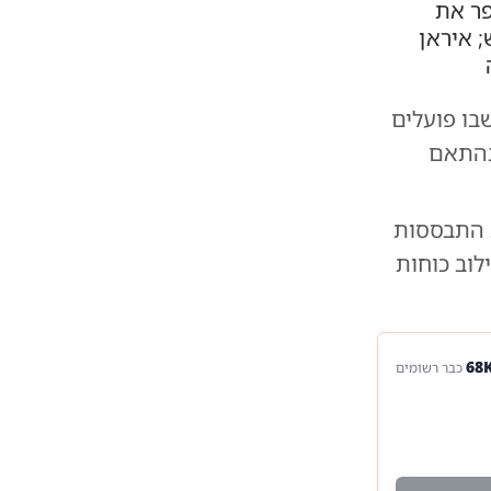
ר את
 איראן
בו פועלים
 בהתאם
 התבססות
לוב כוחות
כבר רשומים