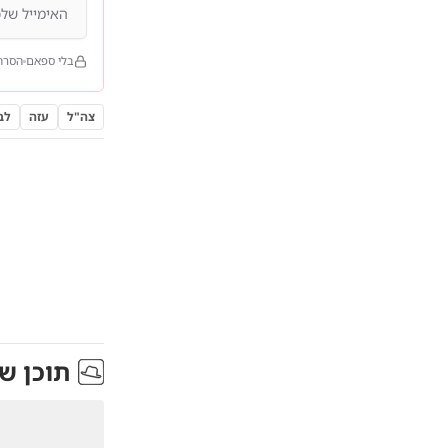
בלי ספאם
הסרה
צה"ל
עזה
לבנ
תוכן ש