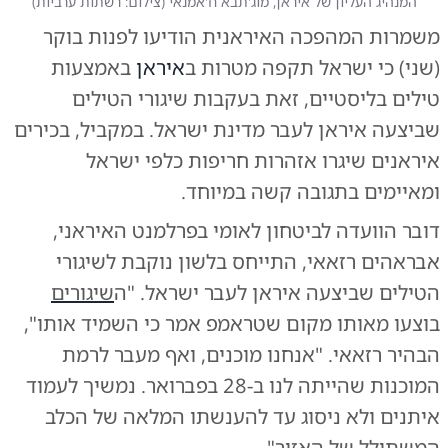
המנהיג העליון של איראן, מוג'תבא ח'אמנאי
(
צילום: רשתות ערביות
)
משמרות המהפכה האיראנית הודיעו לפנות בוקר
(שני) כי ישראל תקפה מטרות ב
איראן
באמצעות
טילים בליסטיים, זאת בעקבות שיגורי הטילים
שביצעה איראן לעבר מדינת ישראל. במקביל, בכירים
איראנים שיגרו אזהרות חריפות כלפי ישראל
ומאיימים בתגובה קשה במיוחד.
דובר הוועדה לביטחון לאומי בפרלמנט האיראני,
אבראהים רזאאי, התייחס בלשון נוקבת לשיגורי
הטילים שביצעה איראן לעבר ישראל. "ה
שיגורים
בוצעו מאותו מקום שטראמפ אמר כי השמיד אותו",
הבהיר רזאאי. "אנחנו מוכנים, ואף מעבר לרמת
המוכנות שהייתה לנו ב-28 בפברואר. נמשיך לעמוד
איתנים ולא ניסוג עד להענשתו המלאה של הכלב
המשתולל של האזור".