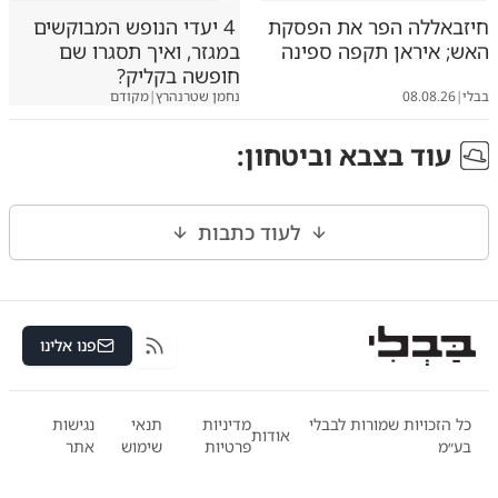
חיזבאללה הפר את הפסקת
4 יעדי הנופש המבוקשים
האש; איראן תקפה ספינה
במגזר, ואיך תסגרו שם
חופשה בקליק?
בבלי
|
08.08.26
נחמן שטרנהרץ
|
מקודם
עוד ב
צבא וביטחון
:
לעוד כתבות
פנו אלינו
RSS
כל הזכויות שמורות לבבלי
מדיניות
תנאי
נגישות
אודות
בע״מ
פרטיות
שימוש
אתר