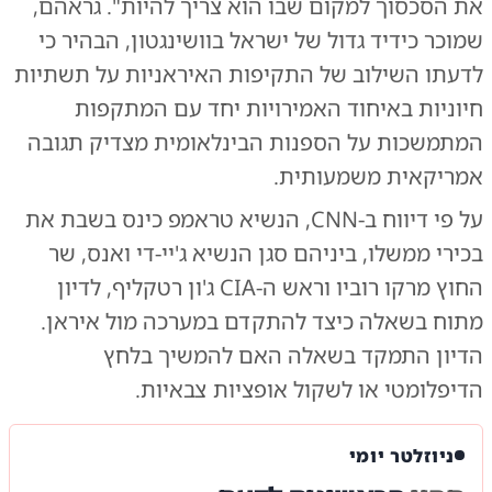
את הסכסוך למקום שבו הוא צריך להיות". גראהם,
שמוכר כידיד גדול של ישראל בוושינגטון, הבהיר כי
לדעתו השילוב של התקיפות האיראניות על תשתיות
חיוניות באיחוד האמירויות יחד עם המתקפות
המתמשכות על הספנות הבינלאומית מצדיק תגובה
אמריקאית משמעותית.
על פי דיווח ב-CNN, הנשיא טראמפ כינס בשבת את
בכירי ממשלו, ביניהם סגן הנשיא ג'יי-די ואנס, שר
החוץ מרקו רוביו וראש ה-CIA ג'ון רטקליף, לדיון
מתוח בשאלה כיצד להתקדם במערכה מול איראן.
הדיון התמקד בשאלה האם להמשיך בלחץ
הדיפלומטי או לשקול אופציות צבאיות.
ניוזלטר יומי