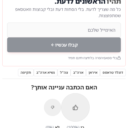
תהיו
הראשונים לדעת.
כל מה שצריך לדעת. בלי הסחות דעת ובלי קבוצות וואטסאפ
שמתפוצצות.
קבלו עכשיו
בלי ספאם
הסרה בלחיצה
חינם תמיד
דונלד טראמפ
איראן
ארה"ב
צה"ל
נשיא ארה"ב
תקיפה
האם הכתבה עניינה אותך?
כן
(
%)
100
לא
(
%)
0