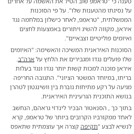
טענה כי "טראמפ שוב הטיל את האשמה על אחרים
על נסיגתו מהטענות שלו". על פי הסוכנות
הממשלתית, "טראמפ, לאחר כישלון במלחמה נגד
איראן, מקווה להשיג ויתורים באמצעות לחצים
ואיומים פוליטיים וצבאיים".
הסוכנות האיראנית המשיכה והאשימה: "האיומים
שלו פועלים נגדו ומגבירים את הלחץ על
ארה"ב
.
איראן מוכנה למכות קשות יותר נגדו ונגד בעלות
בריתו, במיוחד המשטר הציוני". התגובה החריפה
מגיעה על רקע מתיחות גוברת בין וושינגטון לטהרן
בנושא התוכנית הגרעינית האיראנית.
בתוך כך , הסנאטור הבכיר לינדזי גראהם, הנחשב
לאחד ממקורביו הקרובים ביותר של טראמפ, קרא
לנשיא לבצע "
תקיפה
קצרה אך עוצמתית שתאפס