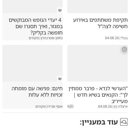
ש
תקיפת משתתפים באירוע
4 יעדי הנופש המבוקשים
חשיפה לצה"ל
במגזר, ואיך תסגרו שם
חופשה בקליק?
בבלי
|
04.08.26
נחמן שטרנהרץ
|
מקודם
ש
"הערשי לנדא - פרבר ממתין
חינם: פגישה עם מומחה
לך": הקנאים בשיא חדש |
זכויות ללא עלות
מעייריב
איצלה כץ
|
04.08.26
9
אסף מגידו
|
מקודם
עוד ב
מעניין
: