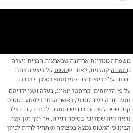
0:00
/
0:23
10
10
משפחה ממדינת אריזונה שבארצות הברית ניצלה
ים המפחידים שנקלטו ממצלמת הרכב
|
צילום:
צילום: מתוך מצלמת הרכב
מ
תאונה
קטלנית, לאחר ש
מטוס
קל ביצע נחיתת
חירום על כביש מהיר ופגע ממש בסמוך לרכבם.
על פי הדיווחים, קריסטל יואינג, בעלה ושני ילדיהם
נסעו חזרה לעיר מטיול, כאשר הבחינו לפתע במטוס
קטן שטס לפניהם בכביש המהיר. לדבריה, בתחילה
נראה היה שמדובר בטיסה רגילה, אך תוך זמן קצר
הבינו כי המטוס נמצא במצוקה ומתחיל לרדת לכיוון