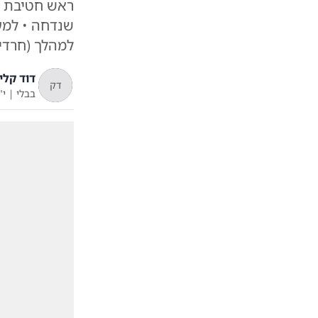
ראש חטיבת ה
למהלך (חרדי
דוד קליי
דק
בבלי
|
י"