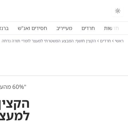
חדשות
חרדים
מעייריב
חסידים ואנ"ש
ברנז
ראשי
חרדים
הקצין חושף: המבצע המשטרתי למעצר לומדי תורה נדחה
"60% מהעריקים חילונים"
הקצין
למעצר