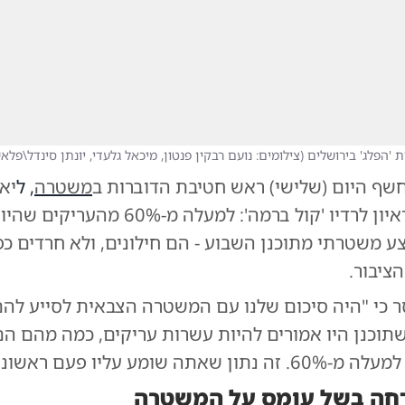
 'הפלג' בירושלים
(
צילומים: נועם רבקין פנטון, מיכאל גלעדי, יונתן סינדל\פלאש0
חשף היום (שלישי) ראש חטיבת הדוברות ב
משטרה
, ל
יאו
אבודרהם, בראיון לרדיו 'קול ברמה': למעלה מ-60%
 משטרתי מתוכנן השבוע - הם חילונים, ולא חרדים כפ
יבור.
 כי "היה סיכום שלנו עם המשטרה הצבאית לסייע להם
תוכנן היו אמורים להיות עשרות עריקים, כמה מהם הם
שאתה שומע עליו פעם ראשונה".
חה בשל עומס על המשטרה