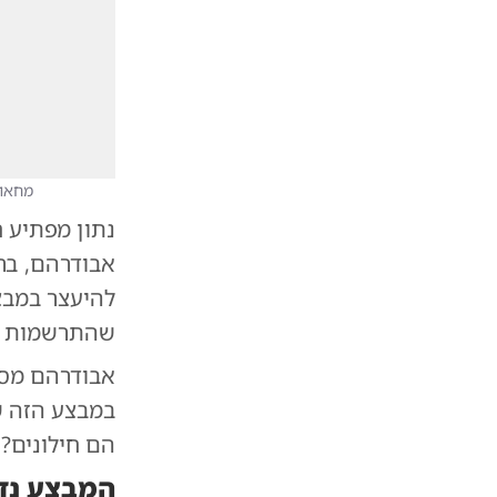
מחאות
נתון מפתיע 
להיעצר במבצע
שהתרשמות הצ
אבודרהם מסר
במבצע הזה ש
הם חילונים? למעלה מ-60%. זה נתון 
המבצע נד