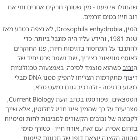
שהתגלו אי פעם - מין שטורף חרקים אחרים וחי את
רוב חייו במים זורמים.
המין, Drosophila enhydrobia, לא נצפה בטבע מאז
שנת 1981, והידע עליו היה מוגבל ביותר. כדי
להתגבר על המחסור בדגימות חיות, פנו החוקרים
לאוסף מוזיאוני בציריך, שם נשמר פרט יחיד של
ה
זבוב
כשהוא מוצמד לסיכה. באמצעות טכנולוגיות
ריצוף מתקדמות הצליחו להפיק ממנו DNA מבלי
לפגוע ב
דגימה
- ולהרכיב גנום כמעט מלא.
הממצאים, שפורסמו בכתב העת Current Biology,
מצביעים על כך שהמין אינו חריג לחלוטין, אלא שייך
לקבוצה של זבובים הקשורים לסביבות לחות ומימיות
בדרום אסיה. עם זאת, אורח חייו - כטורף מימי -
מהווה הקצנה יוצאת דופן של תכונות קיימות.