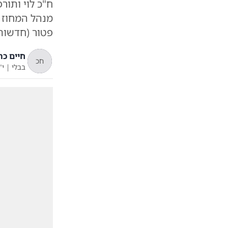
ח"כ לוי ותור
מנהל המחוז ה
פטור (חדשות
חיים כה
חכ
בבלי
|
י"