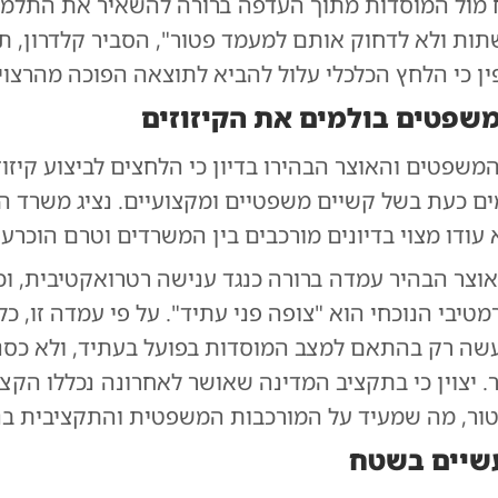
 מול המוסדות מתוך העדפה ברורה להשאיר את התלמי
ות ולא לדחוק אותם למעמד פטור", הסביר קלדרון, ת
ן כי הלחץ הכלכלי עלול להביא לתוצאה הפוכה מהרצוי
שפטים בולמים את הקיזוזים
המשפטים והאוצר הבהירו בדיון כי הלחצים לביצוע קיזוז
מים כעת בשל קשיים משפטיים ומקצועיים. נציג משרד 
א עודו מצוי בדיונים מורכבים בין המשרדים וטרם הוכרע 
וצר הבהיר עמדה ברורה כנגד ענישה רטרואקטיבית, וכי
טיבי הנוכחי הוא "צופה פני עתיד". על פי עמדה זו, כל
שה רק בהתאם למצב המוסדות בפועל בעתיד, ולא כסנ
. יצוין כי בתקציב המדינה שאושר לאחרונה נכללו הקצ
ור, מה שמעיד על המורכבות המשפטית והתקציבית בנ
שיים בשטח