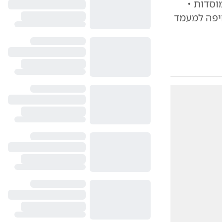
וסדות •
חיפה למעמד