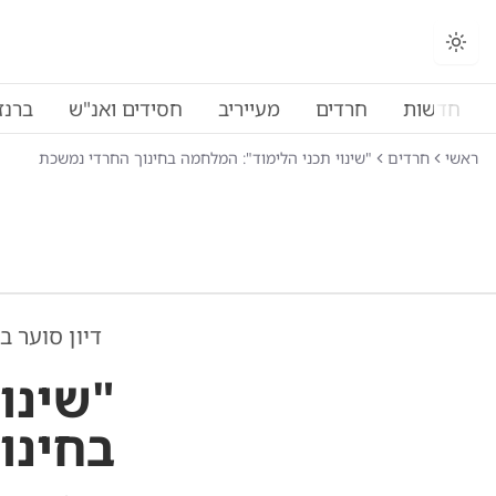
החלפת מצב תצוגה
חדשות
חרדים
מעייריב
חסידים ואנ"ש
ברנז
ראשי
חרדים
"שינוי תכני הלימוד": המלחמה בחינוך החרדי נמשכת
דיון סוער ב
"שינו
בחינו