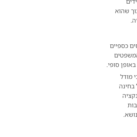
דים
וך שהוא
ה.
ים כספיים
המשפטים
באופן סופי.
 מודל
 בחינה
קציה
בות
ושא.