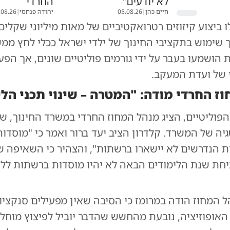
לא יודעים"
החרדי
חיים כהן
|
05.08.26
יהודה פנחסי
|
.08.26
 ביצוע קיזוזים רטרואקטיביים של מאות מיליוני שקלים
שימוש בתקציבי החינוך של ילדי ישראל ככלי לחץ ממשי
 הושמעו בעבר על ידי גורמים פוליטיים שונים, אך הפע
 של ועדת המעקב.
ז החרדי מודה: "המטרה – שינוי תכני הלי
פוליטיים, הציג מנהל המחוז החרדי במשרד החינוך, שי 
ה של המשרד. קלדרון הציב יעד ברור ואמר כי "מוסדות
 הנדרשים לא יישארו ברשתות", והצהיר כי השאיפה 
חת שנת הלימודים הבאה לא יהיו מוסדות ברשתות ללא 
 המחוז הודה במרומז כי הסיבה שאין מפעילים סנקציו
אופוזיציה, נובעת מהחשש שהדבר יוביל לפיצוץ מוחלט