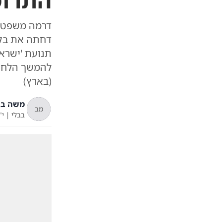
התרומ
דרמה משפטית
דחתה את בקש
תנועת 'ישראל
להמשך הלחץ 
(בארץ)
משה בש
מב
בבלי
|
י"