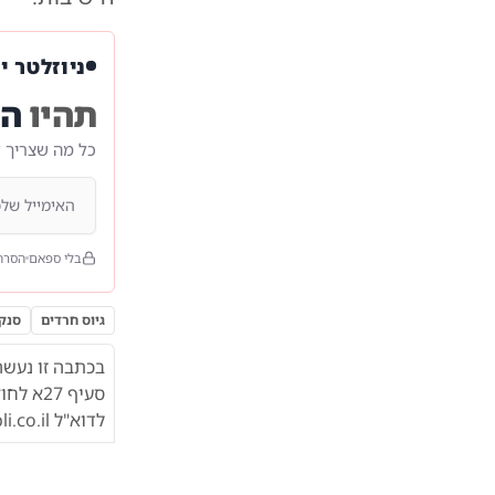
ניוזלטר י
תהיו
הר
כל מה שצריך 
בלי ספאם
הסרה
גיוס חרדים
סנק
בכתבה זו נעשה
סעיף 27א לחוק זכות יוצרים. אם הנכם בעלי הזכויות שלחו הודעה על כך בצירוף
לדוא"ל
.co.il