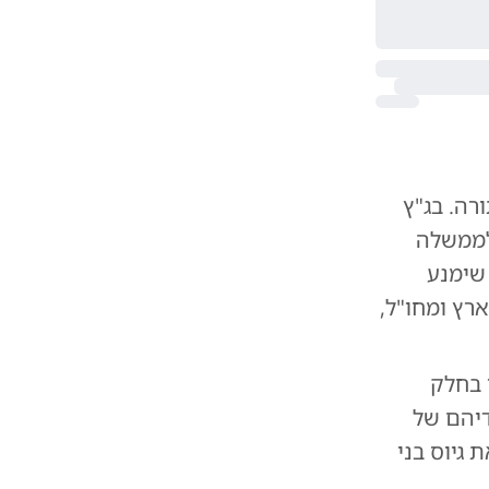
ה. בג"ץ
לממשלה
ף 46 תימשך, דבר שימנע
רץ ומחו"ל,
 בחלק
יהם של
גיוס בני