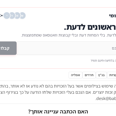
ומי
+68K
ש
מ
ד
י
אשונים לדעת.
לדעת. בלי הסחות דעת ובלי קבוצות וואטסאפ שמתפוצצות.
קבלו 
 בלחיצה
חינם תמיד
ציות
בג"ץ
חרדים
אפליה
 שימוש בצילומים אשר בעל הזכויות בהם לא נודע או לא אותר,
בהתא
הצי
.
desk@babli
האם הכתבה עניינה אותך?