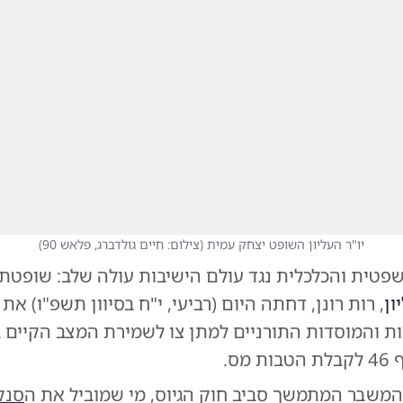
יו"ר העליון השופט יצחק עמית
(
צילום: חיים גולדברג, פלאש 90
)
טית והכלכלית נגד עולם הישיבות עולה שלב: שופטת
ון
, רות רונן, דחתה היום (רביעי, י"ח בסיוון תשפ"ו) את
ת והמוסדות התורניים למתן צו לשמירת המצב הקיים ב
מס.
 המשבר המתמשך סביב חוק הגיוס, מי שמוביל את ה
סנק