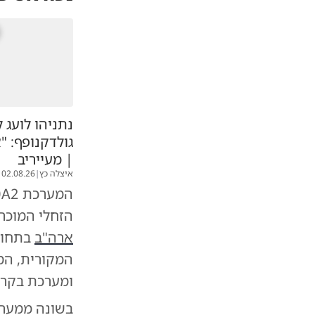
נתניהו לועג ל
גולדקנופף: "
| מעייריב
איצלה כץ
|
02.08.26
הזחלי המוכר
ארה"ב
בתחום
המקורית, המע
ומערכת בקר