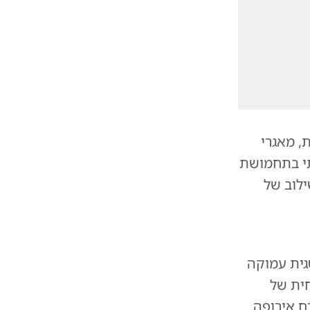
, מאגרי
י בתחמושת
ילוב של
גית עמוקה
חית של
רח אירופה