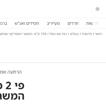
חדשות
חרדים
מעייריב
חסידים ואנ"ש
ברנז
ראשי
חדשות
בעולם
כוח אש כפול ו-150 ק"מ: המשגר האמריקני שנחשף בפולין
הרתעה אמרי
המשגר