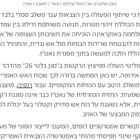
נשק מתקדם של רפאל
(
צילום: רפאל | חשבון רשמי
)
 כי שיתוף הפעולה בין הצבאות עבר משלב סמלי בלבד 
הכוללת זיהוי מטרות, תנועה משותפת ודילוג בין עמדו
חמה באוקראינה הוכיחה את חשיבותן העצומה של אר
ות להבטחת שרידות הכוחות מול אש נגדית, והתרגיל הנ
ללו הלכה למעשה בתוך מסגרת נאט"ו.
המסר הגיאופוליטי העולה מפיצוץ הרק
אירופה, יש כאן המחשה ברורה לכך שכוח האש האמריקנ
משולב היטב עם הכוחות המקומיים. עבור
רוסיה
, מוצבת
מעית: החזית המזרחית של נאט"ו כבר אינה מוגנת רק ע
ת, אלא נשענת על כוח אש מדויק וקטלני בעל יכולת לפ
מק המבצעי של האויב.
הקשרים אסטרטגיים דומים, המעבר לייצור המוני של מע
ף שינוי תפיסתי מהותי באסטרטגיה הצבאית האמריקאי