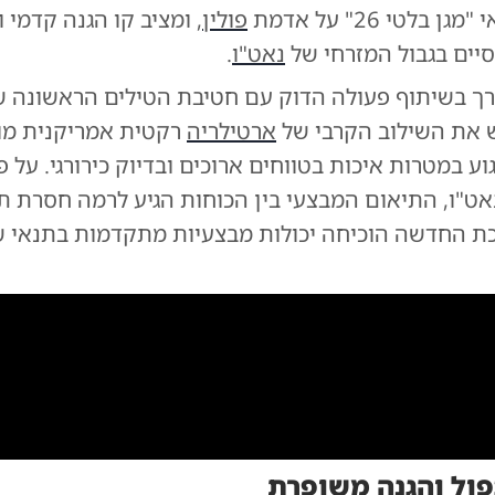
בלטי 26" על אדמת
פולין
, ומציב קו הגנה קדמי ו
סיים בגבול המזרחי של
נאט"ו
.
רך בשיתוף פעולה הדוק עם חטיבת הטילים הראשונה של
 את השילוב הקרבי של
ארטילריה
רקטית אמריקנית מו
ע במטרות איכות בטווחים ארוכים ובדיוק כירורגי. על פ
אט"ו, התיאום המבצעי בין הכוחות הגיע לרמה חסרת ת
 החדשה הוכיחה יכולות מבצעיות מתקדמות בתנאי 
0:00
/
0:17
0
ול והגנה משופרת
|
צילום:
צילום: המטה הכללי של זרועות הכוחות המזוינים