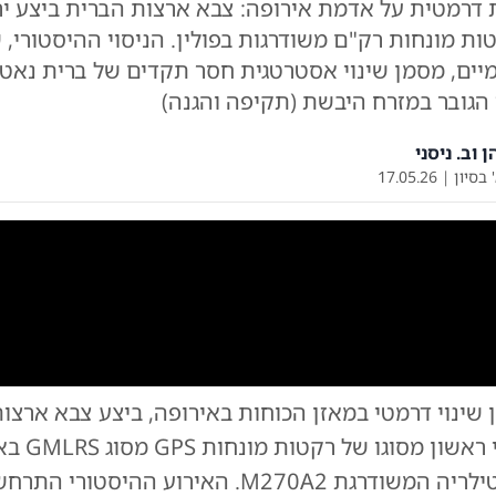
 דרמטית על אדמת אירופה: צבא ארצות הברית ביצע ירי
ות מונחות רק"ם משודרגות בפולין. הניסוי ההיסטורי,
יים, מסמן שינוי אסטרטגית חסר תקדים של ברית נאט"
הגובר במזרח היבשת (תקיפה והגנה)
 וב. ניסני
 בסיון
|
17.05.26
0:00
/
0:17
0
שינוי דרמטי במאזן הכוחות באירופה, ביצע צבא ארצו
השבוע ירי חי ראשון
מערכת הארטילריה המשודרגת M270A2. האירוע ההיסט