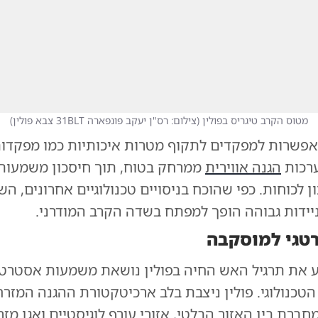
מטוס הקרב טיגריס בפולין
(
צילום: רס"ן יעקב פונפארה 31BLT צבא פולין
)
מאפשרות למפקדים לתקוף מטרות איכותיות כמו מפקדות
רכות
הגנה אווירית
ממרחק בטוח, תוך חיסכון משמעות
 לכוחות. כפי שהוכח בניסויים טכנולוגיים אחרונים, הש
ניידות גבוהה הופך למפתח בשדה הקרב המודרני.
טגי למוסקבה
 את תרגיל האש החיה בפולין נושאת משמעות אסטרט
טכנולוגי. פולין ניצבת בלב ארכיטקטורת ההגנה המזר
מחברת בין האזור הבלטי, אזורי עורף לוגיסטיים ואגן מז