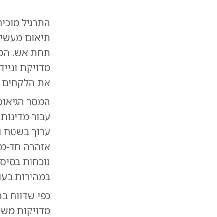
התרגיל מוכיח
תיאום מעשית 
תחת אש. המל
מדויקת ונייד
את הלקחים ה
עבור מדינות 
ערוך בשטח ו
אזהרה חד-מש
נוכחות בסיסי
במהירות בעו
כפי שדווח ב
מדויקות משק