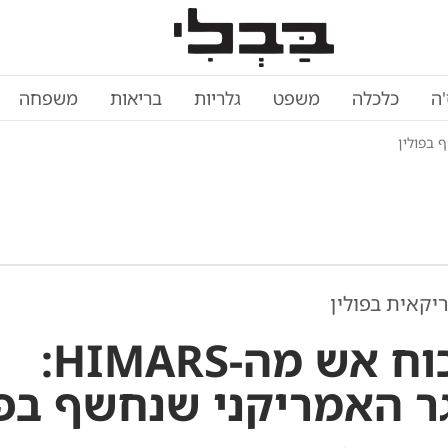
'ה
כלכלה
משפט
גלריות
בריאות
משפחה
קאית בפולין
פי 2 כוח אש מה-HIMARS:
 האמריקני שנחשף בפו