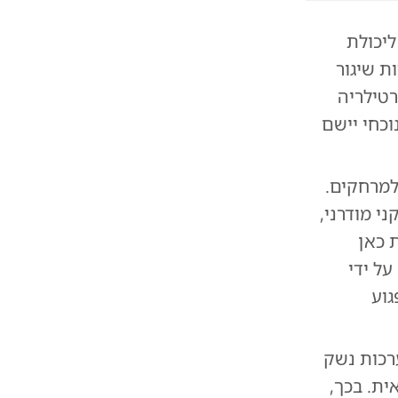
ליכולת
ת שיגור
טילריה
וכחי יישם
טות ב"מגן בלטי 26" מהדהד למרחקים.
י מודרני,
 כאן
ל ידי
גוע
רכות נשק
ת. בכך,