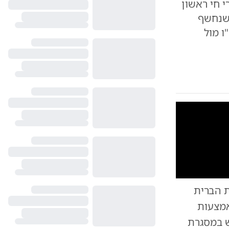
 חי ראשון
 שנחשף
ו מול
10
1
ת הברית
 מסוגו של רקטות מונחות GPS מסוג GMLRS באמצעות
ורי התרחש במסגרת