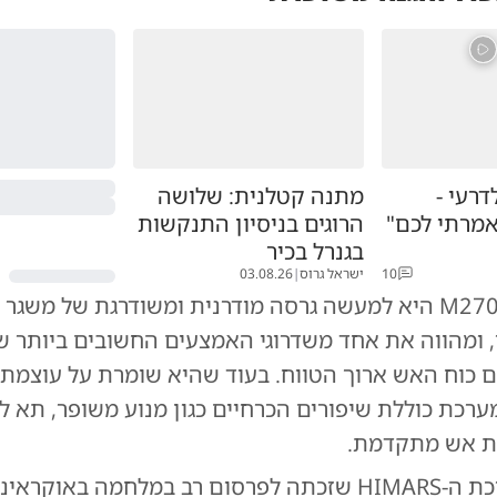
דרעי -
מתנה קטלנית: שלושה
אמרתי לכם"
הרוגים בניסיון התנקשות
בגנרל בכיר
10
ישראל גרוס
|
03.08.26
המערכת M270A2 היא למעשה גרסה מודרנית ומשודרגת של משג
, ומהווה את אחד משדרוגי האמצעים החשובים ביותר ש
 כוח האש ארוך הטווח. בעוד שהיא שומרת על עוצמת
רכת כוללת שיפורים הכרחיים כגון מנוע משופר, תא ל
ת אש מתקדמת.
בשונה ממערכת ה-HIMARS שזכתה לפרסום רב במלחמה באוק