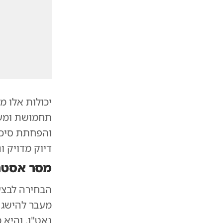
יכולות אלו 
תחמושת ומע
והפחתת סיכון
דיוק מדויק ו
מסר אסטר
הבחירה לבצע
מעבר להישג ה
נאט"ו, והיא 