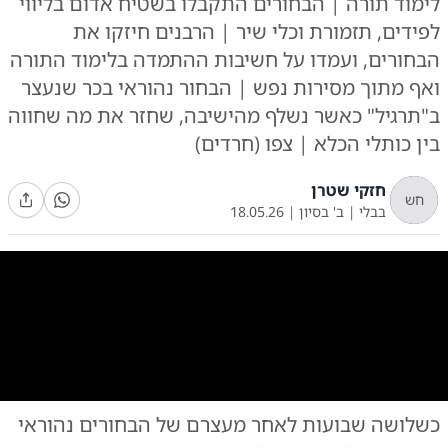
לימוד תורה | הבחורים התקבלו בשטיח אדום בליווי
לפידים, תזמורת וכלי שיר | הרבנים חיזקו את
הבחורים, ועמדו על חשיבות ההתמדה בלימוד התורה
ואף מתוך מסירות נפש | הבחור נהוראי בכר שנעצר
ב"תרגיל" כאשר נשלף מהישיבה, שחזר את מה שחווה
בין כותלי הכלא | צפו (חרדים)
חזקי שטרן
חש
בבלי
|
ב' בסיון
|
18.05.26
0:00
/
3:48
10
10
כשלושה שבועות לאחר מעצרם של הבחורים נהוראי
הבחור נהוראי בכר משחזר את מה שחווה בכלא