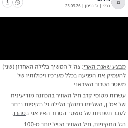
בנ
בבלי
|
ה' בניסן
|
23.03.26
0:00
/
0:15
10
10
מבצע שאגת הארי
: צה"ל המשיך בלילה האחרון (שני)
התקיפות בטהראן
|
צילום:
צילום: דובר צה"ל
להעמיק את הפגיעה בכלל מערכיו ויכולותיו של
משטר הטרור האיראני.
עשרות מטוסי קרב
חיל האוויר
בהכוונה מודיעינית
של אמ"ן, השלימו במהלך הלילה גל תקיפות נרחב
לעבר תשתיות של משטר הטרור האיראני ב
טהרן
.
בגל התקיפות, חיל האוויר הטיל יותר מ-100