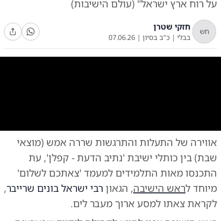
על רוח ארץ ישראל" (עולם הישיבות)
חזקי שטרן
חש
בבלי
|
כ"ב בסיון
|
07.06.26
0:00
/
0:06
10
10
אווירה של התעלות והתרגשות שררה אמש (מוצאי
שבת) בין כותלי ישיבת 'נתיב הדעת - קפלן', עת
התכנסו מאות התלמידים למעמד 'צאתכם לשלום'
מיוחד ל
ראש הישיבה
, הגאון
רבי ישראל בונים שרייבר
,
לקראת צאתו למסע ארוך מעבר לים.