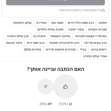
בלי ספאם
הסרה בלחיצה
חינם תמיד
חתונה
הרב משה הלל הירש
משה גפני
מעייריב
עולם הישיבות
חצרות הקודש
בחורי ישיבה
ישיבת נחלת הלוויים
האדמו"ר מצאנז זימגראד
החינוך העצמאי
איצלה כץ
קרן עולם התורה
הרב בונים שרייבר
הרב חיים מרדכי אוזבנד
הרב אשר וייס
פיזור הכנסת
רישיון נהיגה
בבלי
מהדורת חדשות חרדית
בחירות 2026
אסיר עולם התורה
האם הכתבה עניינה אותך?
כן
(
%)
92
לא
(
%)
8