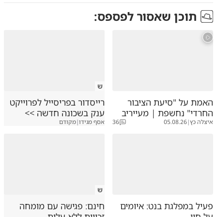
תוכן שאסור לפספס:
ש
האמת על "סיעת הציבור
רייסדור בפריסייל לפרוייקט
החרדי" נחשפת | מעייריב
ענק בשכונה חדשה >>
איצלה כץ
|
05.08.26
36
אסף מגידו
|
מקודם
ש
פעיל במפלגת בנט: איומים
חינם: פגישה עם מומחה
על חיי
זכויות ללא עלות