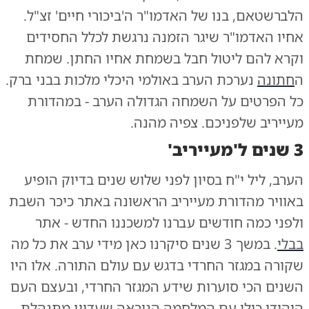
הלברשטאם, בנו של האדמו"ר ה'ביכורי חיים' זצ"ל.
אחיו האדמו"ר שיגר הזמנה נרגשת לכלל החסידים
וקרא להם ליטול חבל בשמחת אחיו החתן. שמחת
ה
חתונה
נערכת הערב באולמי היכלי מלכות בבני ברק.
כל הפרטים על השמחה הגדולה הערב - במהדורת
מעייריב שלפניכם. צפיה מהנה.
3 שנים ל'מעייריב'
הערב, ליל י"ח בסיון לפני שלוש שנים בדיוק הופיע
באוויר מהדורת מעייריב הראשונה באתר כיכר השבת
ולפני כמה חודשים עברנו למשכננו החדש - אתר
בבלי
. במשך 3 שנים סיקרנו כאן מידי ערב את כל מה
שקורה במגזר החרדי בדגש עם עולם התורה. אלו היו
השנים הכי סוערות שידע המגזר החרדי, ובעצם העם
היהודי כולו עם המלחמה הנוראה שעדיין מתנהלת