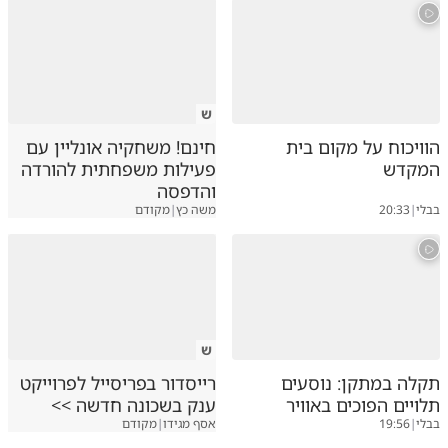
זאביק שטיין
דיווח
02.06.26
חבל שהוא כמעט לא מתראיין בזירת. הדעה שלו תמיד 
מעניינת כי יש לו ראש ישר
פלוני אלמוני
דיווח
03.06.26
ש
זה גם יום הולדת שנה למבצע עם כלביא
הוויכוח על מקום בית
חינם! משחקיה אונליין עם
אלחנן חייט
דיווח
תגובה
02.06.26
המקדש
פעילות משפחתית להורדה
והדפסה
וואו איך הזמן טס
בבלי
|
20:33
משה כץ
|
מקודם
שלומי סנדלר
דיווח
03.06.26
10
תזכו למאה ועשרים!
מזל טוב
דיווח
תגובה
02.06.26
ש
9
תקלה במתקן: נוסעים
רייסדור בפריסייל לפרוייקט
אנחנו על מעייריב - ואתה ממשיך😀
תלויים הפוכים באוויר
ענק בשכונה חדשה >>
אהרון
דיווח
תגובה
02.06.26
בבלי
|
19:56
אסף מגידו
|
מקודם