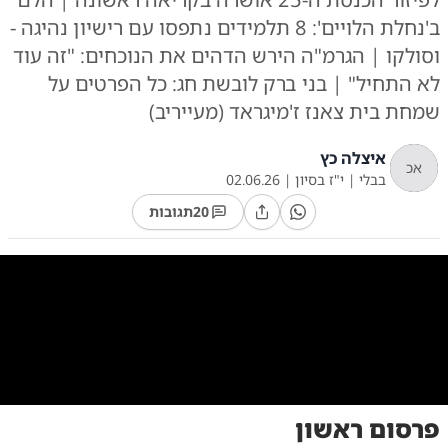
ב'נחלת הלויים': 8 תלמידים נתפסו עם רישיון נהיגה -
וסולקו | הגרמ"ה הירש הדהים את הנוכחים: "זה עוד
לא התחיל" | בני ברק לובשת חג: כל הפרטים על
שמחת בית צאנז ז'מיגראד (מעייריב)
איצלה כץ
אכ
בבלי
|
י"ז בסיון
|
02.06.26
20
תגובות
0:00
/
11:13
10
10
פרסום ראשון
עדי בר אור