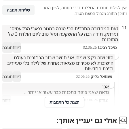
אין לשלוח תגובות הכוללות דברי הסתה, לשון הרע
שליחת תגובה
ותוכן החורג מגבול הטעם הטוב.
11
זאת המהדורה החרדית הכי טובה במגזר בפער! הכל עסיסי 
ומרתק. תודה רבה על ההשקעה ומזל טוב ליום הולדת 3 של 
התוכנית
מיכל רביבו
דיווח
תגובה
02.06.26
הזוי שזה רק 3 שנים. אני חושב שרוב הבחורים בעולם 
הישיבות לא מכירים מציאות אחרת של לילה בלי מעייריב 
בזירת החדשות
שמואל גליק
דיווח
תגובה
02.06.26
נראה שאני צופה בתכנית כבר עשור או יותר...
צודק
דיווח
02.06.26
הצגת כל התגובות
לא נרדם בלילה בלי מעייריב. התוכנית הכי עסיסית והכי 
מרתקת. יש בה כל מה שצריך - אני כבר מזמן ויתרתי על 
אולי גם יעניין אותך:
יתד