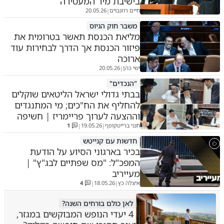
בישיבת מיר המעטירה
חיים רוזנבוים
20.05.26
|
משבר חוק הגיוס
מליאת הכנסת תאשר בטרומית את
פיזור הכנסת אך הדרך לבחירות עוד
ארוכה
ישי כהן
20.05.26
|
"הנכדים"
בבתי גדולי ישראל הליטאים שוקלים
להחליף את הח"כים; מי המתנגדים
וההצעה לערוך פריימריז | חשיפה
חנני ברייטקופף
19.05.26
1
|
|
חדשות עם קנייטש
בכיר בארגוני הסיוע על הודעת
המפכ"ל: "מס שפתיים לבג"ץ" |
מעייריב
איצלה כץ
18.05.26
4
|
|
לאן כולם בורחים השנה?
4 יעדי הנופש המבוקשים במגזר,