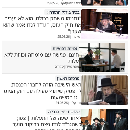
חנני ברייטקופף
28.05.26
|
בכיר ב'דגל התורה':
"נתניהו משחק בכולם, הוא לא יעביר
את חוק הגיוס, הגר"ד לנדו אמר שהוא
שקרן"
ישי כהן
25.05.26
|
זכויות רפואיות
חינם: פגישה עם מומחה זכויות ללא
עלות
אסף מגידו
מקודם
|
ש
פרסום ראשון
ראש הישיבה הורה לחברי הכנסת:
להפסיק שיתוף פעולה עם חוק הגיוס
| זו המשמעות
דוד קליין
24.05.26
|
שלושת יימי הגבלה
לאחר שעה של התעלות | צפו;
כשהגר"ד לנדו פצח בריקוד סוער