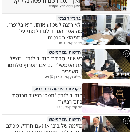
ואיך תסגרו שם חופשה בקליק?
נחמן שטרנהרץ
מקודם
|
ש
בלעדי ל'בבלי'
"לא רוצה לשמוע אותו, הוא בלופר":
מה אמר הגר"ד לנדו לגפני על
נתניהו? הפרטים
ישי כהן
18.05.26
|
חדשות עם קנייטש
ראשוני: סביבת הגר"ד לנדו - "נפיל
את הממשלה גם אם תפרוץ מלחמה"
| מעייריב
איצלה כץ
17.05.26
21
|
|
לקראת ההצבעה ביום רביעי
הגר"ד לנדו: "תמכו בפיזור הכנסת
ביום רביעי"
דוד קליין
17.05.26
|
חדשות עם קנייטש
מזימה של ביבי או זעם חרדי? מכתב