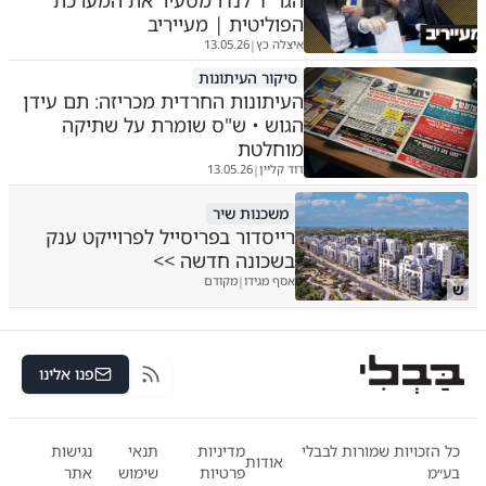
הגר"ד לנדו מסעיר את המערכת
הפוליטית | מעייריב
איצלה כץ
13.05.26
|
סיקור העיתונות
העיתונות החרדית מכריזה: תם עידן
הגוש • ש"ס שומרת על שתיקה
מוחלטת
דוד קליין
13.05.26
|
משכנות שיר
רייסדור בפריסייל לפרוייקט ענק
בשכונה חדשה >>
אסף מגידו
מקודם
|
ש
פנו אלינו
RSS
כל הזכויות שמורות לבבלי
מדיניות
תנאי
נגישות
אודות
בע״מ
פרטיות
שימוש
אתר