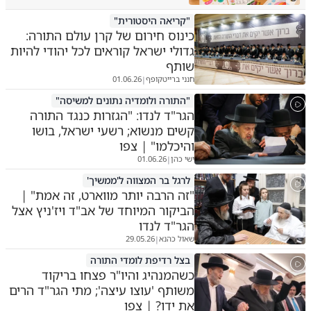
"קריאה היסטורית"
כינוס חירום של קרן עולם התורה:
גדולי ישראל קוראים לכל יהודי להיות
שותף
חנני ברייטקופף
01.06.26
|
"התורה ולומדיה נתונים למשיסה"
הגר"ד לנדו: "הגזרות כנגד התורה
קשים מנשוא; רשעי ישראל, בושו
והיכלמו" | צפו
ישי כהן
01.06.26
|
לרגל בר המצווה ל'ממשיך'
"זה הרבה יותר מווארט, זה אמת" |
הביקור המיוחד של אב"ד ויז'ניץ אצל
הגר"ד לנדו
שאול כהנא
29.05.26
|
בצל רדיפת לומדי התורה
כשהמנהיג והיו"ר פצחו בריקוד
משותף 'עוצו עיצה'; מתי הגר"ד הרים
את ידו? | צפו