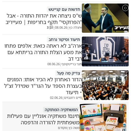
חדשות עם קנייטש
ש"ס ניצחה את יהדות התורה - אבל
"הפרוקסי" תקף בחריפות | מעייריב
איצלה כץ
08.06.26
3
|
|
תיעוד וסיקור נרחב
ארה"ב לא ראתה כזאת: אלפים פתחו
את מסע הצלת התורה בריתחא עם
רבי דב
חנני ברייטקופף
08.06.26
|
צַדִּיק מַה פָּעָל
הדור האחרון לא הכיר אותו: המונים
בעצרת הספד על הגר"ד שמידל זצ"ל
• תיעוד
חיים רוזנבוים
02.06.26
|
המשחקיה המתוקה
חינם! משחקיה אונליין עם פעילות
משפחתית להורדה והדפסה
משה כץ
מקודם
|
ש